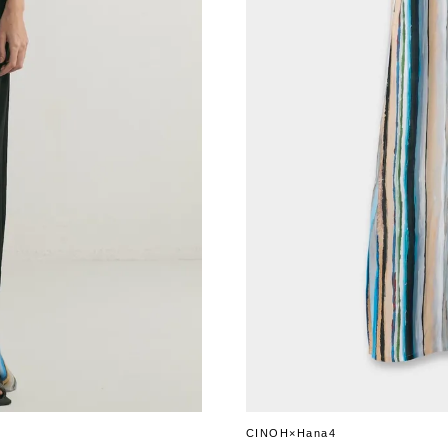
CINOH×Hana4