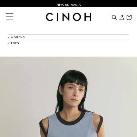
NEW ARRIVALS
新規会員登録500ポイントプレゼント
toggle
navigation
ニュースレター登録で¥1,000クーポン進呈
夏季休業に伴う一部業務休業のお知らせ
WOMENS
TOPS
NEW ARRIVALS
新規会員登録500ポイントプレゼント
ニュースレター登録で¥1,000クーポン進呈