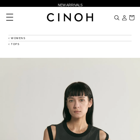
NEW ARRIVALS
新規会員登録500ポイントプレゼント
toggle
navigation
ニュースレター登録で¥1,000クーポン進呈
夏季休業に伴う一部業務休業のお知らせ
WOMENS
TOPS
NEW ARRIVALS
新規会員登録500ポイントプレゼント
ニュースレター登録で¥1,000クーポン進呈