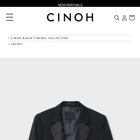
NEW ARRIVALS
新規会員登録500ポイントプレゼント
toggle
navigation
ニュースレター登録で¥1,000クーポン進呈
夏季休業に伴う一部業務休業のお知らせ
CINOH BLACK FORMAL COLLECTION
JACKET
NEW ARRIVALS
新規会員登録500ポイントプレゼント
ニュースレター登録で¥1,000クーポン進呈