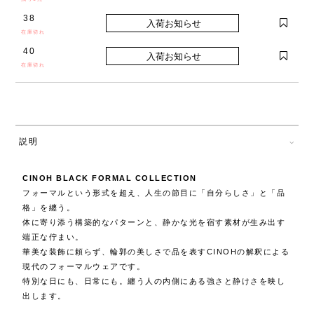
38
在庫切れ
40
在庫切れ
説明
CINOH BLACK FORMAL COLLECTION
フォーマルという形式を超え、人生の節目に「自分らしさ」と「品
格」を纏う。
体に寄り添う構築的なパターンと、静かな光を宿す素材が生み出す
端正な佇まい。
華美な装飾に頼らず、輪郭の美しさで品を表すCINOHの解釈による
現代のフォーマルウェアです。
特別な日にも、日常にも。纏う人の内側にある強さと静けさを映し
出します。