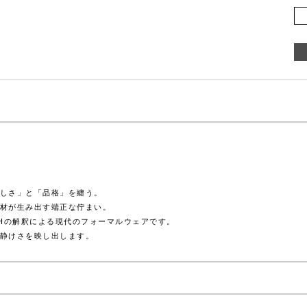
しさ」と「品格」を纏う。
材が生み出す端正な佇まい。
OHの解釈による現代のフォーマルウェアです。
静けさを映し出します。