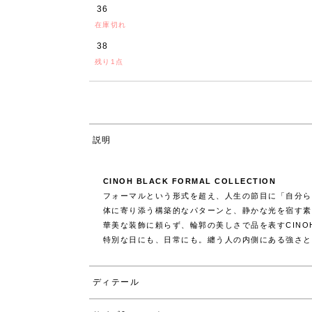
36
在庫切れ
38
残り1点
説明
CINOH BLACK FORMAL COLLECTION
フォーマルという形式を超え、人生の節目に「自分ら
体に寄り添う構築的なパターンと、静かな光を宿す素
華美な装飾に頼らず、輪郭の美しさで品を表すCIN
特別な日にも、日常にも。纏う人の内側にある強さと
ディテール