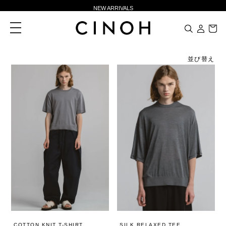
NEW ARRIVALS
新規会員登録500ポイントプレゼント
toggle
navigation
ニュースレター登録で¥1,000クーポン進呈
夏季休業に伴う一部業務休業のお知らせ
並び替え
NEW ARRIVALS
新規会員登録500ポイントプレゼント
ニュースレター登録で¥1,000クーポン進呈
COTTON KNIT T-SHIRT
SILK RELAXED TEE