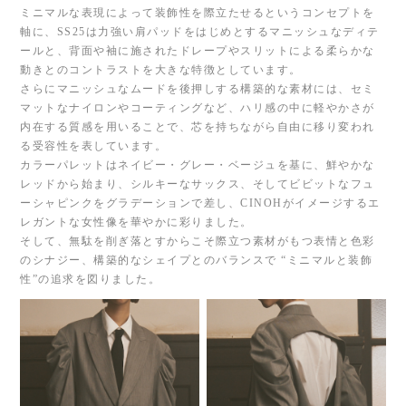
ミニマルな表現によって装飾性を際立たせるというコンセプトを
軸に、SS25は力強い肩パッドをはじめとするマニッシュなディテ
ールと、背面や袖に施されたドレープやスリットによる柔らかな
動きとのコントラストを大きな特徴としています。
さらにマニッシュなムードを後押しする構築的な素材には、セミ
マットなナイロンやコーティングなど、ハリ感の中に軽やかさが
内在する質感を用いることで、芯を持ちながら自由に移り変われ
る受容性を表しています。
カラーパレットはネイビー・グレー・ベージュを基に、鮮やかな
レッドから始まり、シルキーなサックス、そしてビビットなフュ
ーシャピンクをグラデーションで差し、CINOHがイメージするエ
レガントな女性像を華やかに彩りました。
そして、無駄を削ぎ落とすからこそ際立つ素材がもつ表情と色彩
のシナジー、構築的なシェイプとのバランスで “ミニマルと装飾
性”の追求を図りました。