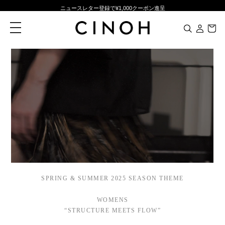
ニュースレター登録で¥1,000クーポン進呈
夏季休業に伴う一部業務休業のお知らせ
toggle
navigation
NEW ARRIVALS
新規会員登録500ポイントプレゼント
ニュースレター登録で¥1,000クーポン進呈
SPRING & SUMMER 2025 SEASON THEME
WOMENS
“STRUCTURE MEETS FLOW”