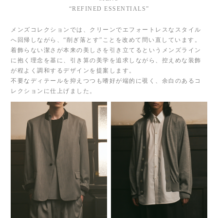
“REFINED ESSENTIALS”
メンズコレクションでは、クリーンでエフォートレスなスタイル
へ回帰しながら、“削ぎ落とす”ことを改めて問い直しています。
着飾らない潔さが本来の美しさを引き立てるというメンズライン
に抱く理念を基に、引き算の美学を追求しながら、控えめな装飾
が程よく調和するデザインを提案します。
不要なディテールを抑えつつも嗜好が端的に覗く、余白のあるコ
レクションに仕上げました。