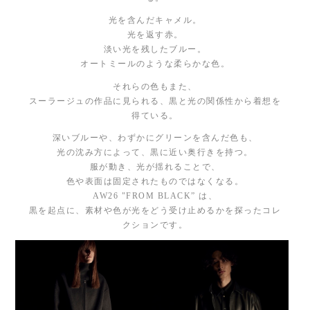
光を含んだキャメル。
光を返す赤。
淡い光を残したブルー。
オートミールのような柔らかな色。
それらの色もまた、
スーラージュの作品に見られる、黒と光の関係性から着想を
得ている。
深いブルーや、わずかにグリーンを含んだ色も、
光の沈み方によって、黒に近い奥行きを持つ。
服が動き、光が揺れることで、
色や表面は固定されたものではなくなる。
AW26 "FROM BLACK” は、
黒を起点に、素材や色が光をどう受け止めるかを探ったコレ
クションです。