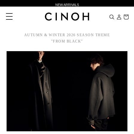
NEW ARRIVALS
新規会員登録500ポイントプレゼント
toggle
navigation
ニュースレター登録で¥1,000クーポン進呈
夏季休業に伴う一部業務休業のお知らせ
AUTUMN & WINTER 2026 SEASON THEME
"FROM BLACK"
NEW ARRIVALS
新規会員登録500ポイントプレゼント
ニュースレター登録で¥1,000クーポン進呈