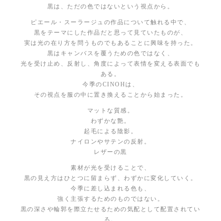
黒は、ただの色ではないという視点から。
ピエール・スーラージュの作品について触れる中で、
黒をテーマにした作品だと思って見ていたものが、
実は光の在り方を問うものでもあることに興味を持った。
黒はキャンバスを覆うための色ではなく、
光を受け止め、反射し、角度によって表情を変える表面でも
ある。
今季のCINOHは、
その視点を服の中に置き換えることから始まった。
マットな質感。
わずかな艶。
起毛による陰影。
ナイロンやサテンの反射。
レザーの黒
素材が光を受けることで、
黒の見え方はひとつに留まらず、わずかに変化していく。
今季に差し込まれる色も、
強く主張するためのものではない。
黒の深さや輪郭を際立たせるための気配として配置されてい
る。