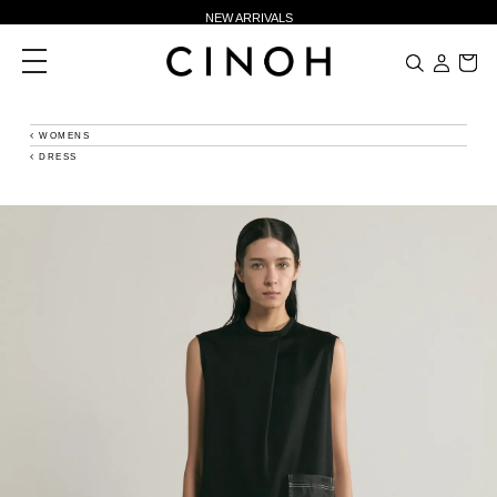
NEW ARRIVALS
新規会員登録500ポイントプレゼント
toggle
navigation
ニュースレター登録で¥1,000クーポン進呈
夏季休業に伴う一部業務休業のお知らせ
WOMENS
DRESS
NEW ARRIVALS
新規会員登録500ポイントプレゼント
ニュースレター登録で¥1,000クーポン進呈