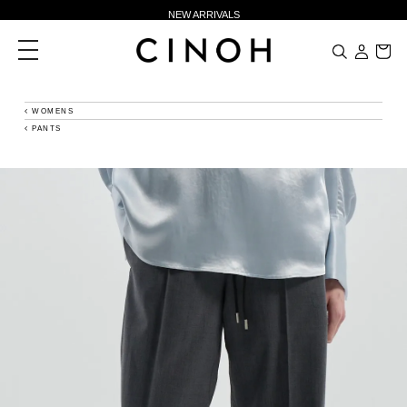
NEW ARRIVALS
新規会員登録500ポイントプレゼント
toggle
navigation
ニュースレター登録で¥1,000クーポン進呈
夏季休業に伴う一部業務休業のお知らせ
WOMENS
PANTS
NEW ARRIVALS
新規会員登録500ポイントプレゼント
ニュースレター登録で¥1,000クーポン進呈