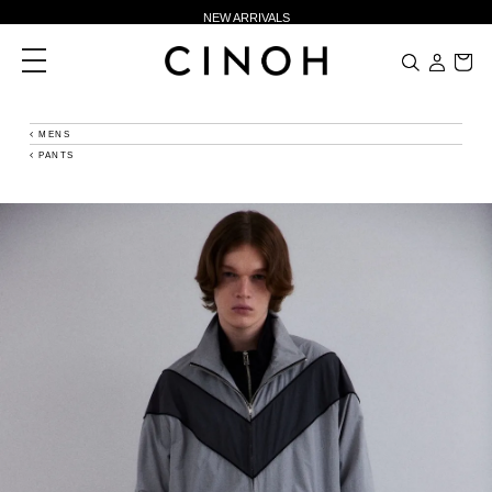
NEW ARRIVALS
新規会員登録500ポイントプレゼント
toggle
navigation
ニュースレター登録で¥1,000クーポン進呈
夏季休業に伴う一部業務休業のお知らせ
MENS
PANTS
NEW ARRIVALS
新規会員登録500ポイントプレゼント
ニュースレター登録で¥1,000クーポン進呈