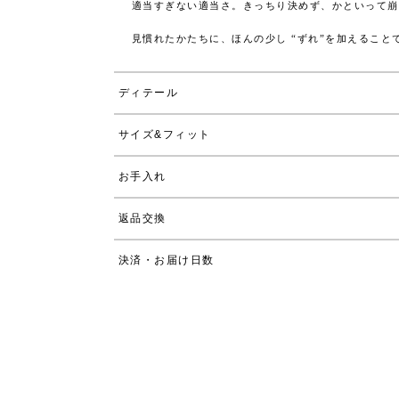
適当すぎない適当さ。きっちり決めず、かといって崩
見慣れたかたちに、ほんの少し “ずれ”を加えるこ
ディテール
サイズ&フィット
お手入れ
返品交換
決済・お届け日数
販売期間
2026/03/19 20:00
〜