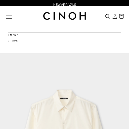
NEW ARRIVALS
新規会員登録500ポイントプレゼント
toggle
navigation
ニュースレター登録で¥1,000クーポン進呈
夏季休業に伴う一部業務休業のお知らせ
MENS
TOPS
NEW ARRIVALS
新規会員登録500ポイントプレゼント
ニュースレター登録で¥1,000クーポン進呈