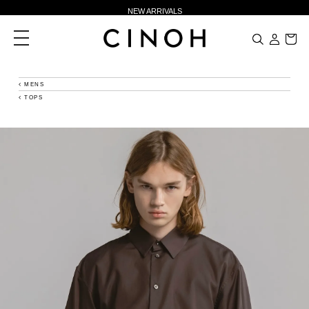
NEW ARRIVALS
新規会員登録500ポイントプレゼント
toggle
navigation
ニュースレター登録で¥1,000クーポン進呈
夏季休業に伴う一部業務休業のお知らせ
MENS
TOPS
NEW ARRIVALS
新規会員登録500ポイントプレゼント
ニュースレター登録で¥1,000クーポン進呈