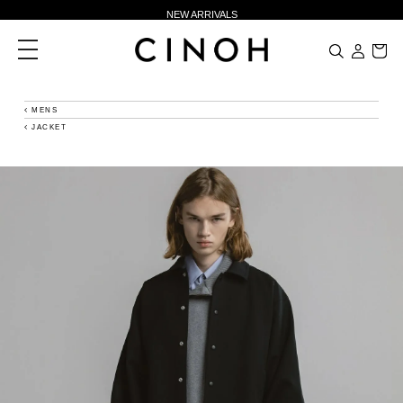
NEW ARRIVALS
新規会員登録500ポイントプレゼント
toggle
navigation
ニュースレター登録で¥1,000クーポン進呈
夏季休業に伴う一部業務休業のお知らせ
MENS
JACKET
NEW ARRIVALS
新規会員登録500ポイントプレゼント
ニュースレター登録で¥1,000クーポン進呈