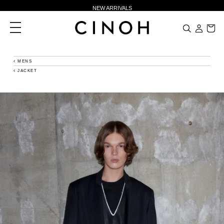
NEW ARRIVALS
新規会員登録500ポイントプレゼント
toggle
navigation
ニュースレター登録で¥1,000クーポン進呈
夏季休業に伴う一部業務休業のお知らせ
MENS
JACKET
NEW ARRIVALS
新規会員登録500ポイントプレゼント
ニュースレター登録で¥1,000クーポン進呈