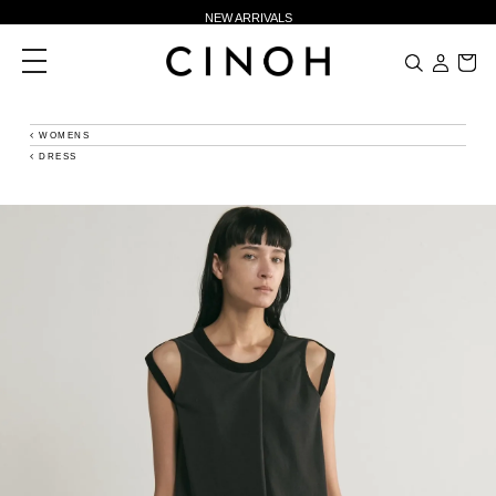
NEW ARRIVALS
新規会員登録500ポイントプレゼント
toggle
navigation
ニュースレター登録で¥1,000クーポン進呈
夏季休業に伴う一部業務休業のお知らせ
WOMENS
DRESS
NEW ARRIVALS
新規会員登録500ポイントプレゼント
ニュースレター登録で¥1,000クーポン進呈