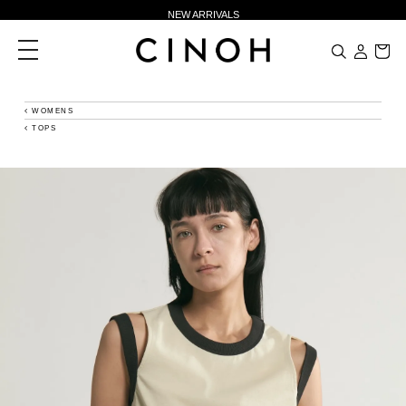
NEW ARRIVALS
新規会員登録500ポイントプレゼント
toggle
navigation
ニュースレター登録で¥1,000クーポン進呈
夏季休業に伴う一部業務休業のお知らせ
WOMENS
TOPS
NEW ARRIVALS
新規会員登録500ポイントプレゼント
ニュースレター登録で¥1,000クーポン進呈