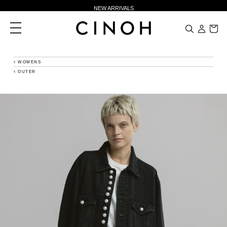
NEW ARRIVALS
新規会員登録500ポイントプレゼント
toggle
navigation
ニュースレター登録で¥1,000クーポン進呈
夏季休業に伴う一部業務休業のお知らせ
WOMENS
OUTER
NEW ARRIVALS
新規会員登録500ポイントプレゼント
ニュースレター登録で¥1,000クーポン進呈