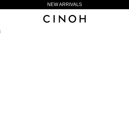
NEW ARRIVALS
新規会員登録500ポイントプレゼント
ニュースレター登録で¥1,000クーポン進呈
E
夏季休業に伴う一部業務休業のお知らせ
NEW ARRIVALS
新規会員登録500ポイントプレゼント
ニュースレター登録で¥1,000クーポン進呈