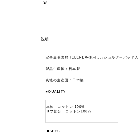
38
説明
定番裏毛素材HELENEを使用したショルダーパッド
製品生産国：日本製
表地の生産国：日本製
■QUALITY
本体 コットン 100%
リブ部分 コットン100%
■SPEC