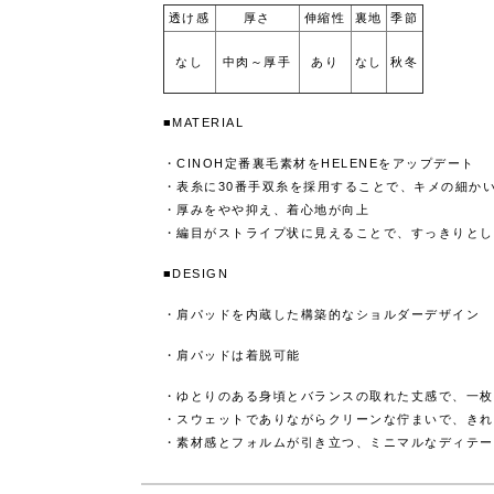
透け感
厚さ
伸縮性
裏地
季節
なし
中肉～厚手
あり
なし
秋冬
■MATERIAL
・CINOH定番裏毛素材をHELENEをアップデート
・表糸に30番手双糸を採用することで、キメの細か
・厚みをやや抑え、着心地が向上
・編目がストライプ状に見えることで、すっきりとし
■DESIGN
・肩パッドを内蔵した構築的なショルダーデザイン
・肩パッドは着脱可能
・ゆとりのある身頃とバランスの取れた丈感で、一枚
・スウェットでありながらクリーンな佇まいで、きれ
・素材感とフォルムが引き立つ、ミニマルなディテー