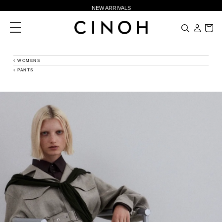
NEW ARRIVALS
新規会員登録500ポイントプレゼント
toggle
navigation
ニュースレター登録で¥1,000クーポン進呈
夏季休業に伴う一部業務休業のお知らせ
WOMENS
PANTS
NEW ARRIVALS
新規会員登録500ポイントプレゼント
ニュースレター登録で¥1,000クーポン進呈