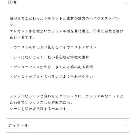
説明
細部までこだわったシルエットと素材が魅力のハイウエストパン
ツ。
エレガントさと程よいカジュアル感を兼ね備え、日常に自然と溶け
込む一着です。
・ウエストをすっきり見せるハイウエストデザイン
・シワになりにくく、軽い着心地が特徴の素材
・センタープレスが生む、きちんと感のある表情
・どんなトップスともバランスよく合わせやすい
シンプルなシャツと合わせてクラシックに、カジュアルなニットと
合わせてリラックスした雰囲気にも。
シーンを問わず活躍する一本です。
ディテール