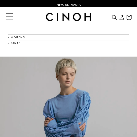
NEW ARRIVALS
新規会員登録500ポイントプレゼント
toggle
navigation
ニュースレター登録で¥1,000クーポン進呈
夏季休業に伴う一部業務休業のお知らせ
WOMENS
PANTS
NEW ARRIVALS
新規会員登録500ポイントプレゼント
ニュースレター登録で¥1,000クーポン進呈