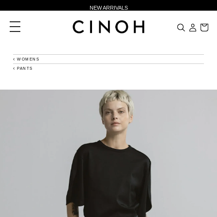
NEW ARRIVALS
新規会員登録500ポイントプレゼント
toggle
navigation
ニュースレター登録で¥1,000クーポン進呈
夏季休業に伴う一部業務休業のお知らせ
WOMENS
PANTS
NEW ARRIVALS
新規会員登録500ポイントプレゼント
ニュースレター登録で¥1,000クーポン進呈