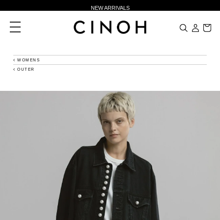
NEW ARRIVALS
新規会員登録500ポイントプレゼント
toggle
navigation
ニュースレター登録で¥1,000クーポン進呈
夏季休業に伴う一部業務休業のお知らせ
WOMENS
OUTER
NEW ARRIVALS
新規会員登録500ポイントプレゼント
ニュースレター登録で¥1,000クーポン進呈