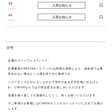
38
在庫切れ
40
在庫切れ
説明
定番のスリーブレスTシャツ。
定番素材のREFINA（リフィナ)は
特殊な技術により、超長綿では通
常出せない厚みとハリ感を持たせた素材です。
ヘビーオンスながらもしなやかで光沢のある天竺生地に仕上げら
れ、CINOHならではの高品質をお楽しみいただけます。
洗濯を繰り返しても型崩れしにくく、長くお使いいただけます。
※ご希望のお客様にはCINOHオリジナルパッケージに入れてお届け
します。