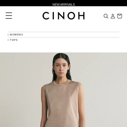
NEW ARRIVALS
新規会員登録500ポイントプレゼント
toggle
navigation
ニュースレター登録で¥1,000クーポン進呈
夏季休業に伴う一部業務休業のお知らせ
WOMENS
TOPS
NEW ARRIVALS
新規会員登録500ポイントプレゼント
ニュースレター登録で¥1,000クーポン進呈