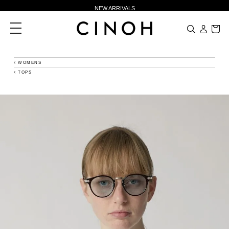
NEW ARRIVALS
新規会員登録500ポイントプレゼント
toggle
navigation
ニュースレター登録で¥1,000クーポン進呈
夏季休業に伴う一部業務休業のお知らせ
WOMENS
TOPS
NEW ARRIVALS
新規会員登録500ポイントプレゼント
ニュースレター登録で¥1,000クーポン進呈