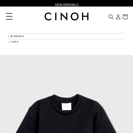
NEW ARRIVALS
新規会員登録500ポイントプレゼント
toggle
navigation
ニュースレター登録で¥1,000クーポン進呈
夏季休業に伴う一部業務休業のお知らせ
WOMENS
TOPS
NEW ARRIVALS
新規会員登録500ポイントプレゼント
ニュースレター登録で¥1,000クーポン進呈