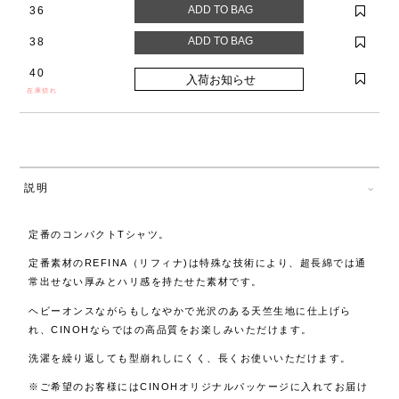
36
38
40
在庫切れ
説明
定番のコンパクトTシャツ。
定番素材のREFINA（リフィナ)は
特殊な技術により、超長綿では通
常出せない厚みとハリ感を持たせた素材です。
ヘビーオンスながらもしなやかで光沢のある天竺生地に仕上げら
れ、CINOHならではの高品質をお楽しみいただけます。
洗濯を繰り返しても型崩れしにくく、長くお使いいただけます。
※ご希望のお客様にはCINOHオリジナルパッケージに入れてお届け