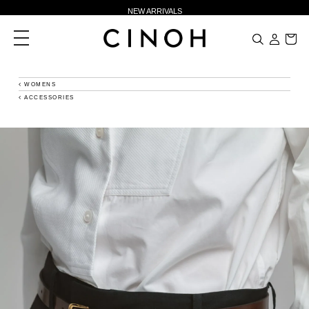
NEW ARRIVALS
新規会員登録500ポイントプレゼント
toggle
navigation
ニュースレター登録で¥1,000クーポン進呈
夏季休業に伴う一部業務休業のお知らせ
WOMENS
ACCESSORIES
NEW ARRIVALS
新規会員登録500ポイントプレゼント
ニュースレター登録で¥1,000クーポン進呈