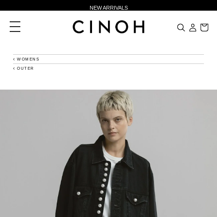
NEW ARRIVALS
新規会員登録500ポイントプレゼント
toggle
navigation
ニュースレター登録で¥1,000クーポン進呈
夏季休業に伴う一部業務休業のお知らせ
WOMENS
OUTER
NEW ARRIVALS
新規会員登録500ポイントプレゼント
ニュースレター登録で¥1,000クーポン進呈