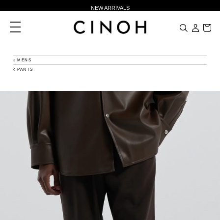
NEW ARRIVALS
新規会員登録500ポイントプレゼント
toggle
navigation
ニュースレター登録で¥1,000クーポン進呈
夏季休業に伴う一部業務休業のお知らせ
MENS
PANTS
NEW ARRIVALS
新規会員登録500ポイントプレゼント
ニュースレター登録で¥1,000クーポン進呈