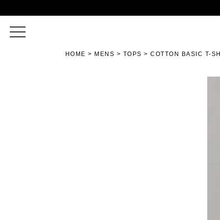
toggle
navigation
HOME
MENS
TOPS
COTTON BASIC T-S