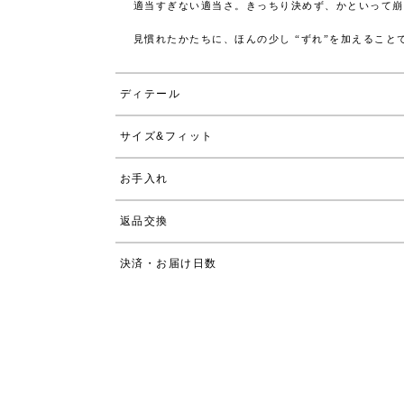
適当すぎない適当さ。きっちり決めず、かといって崩
見慣れたかたちに、ほんの少し “ずれ”を加えるこ
ディテール
サイズ&フィット
お手入れ
返品交換
決済・お届け日数
販売期間
2026/03/19 20:00
〜