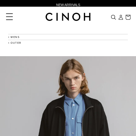
NEW ARRIVALS
新規会員登録500ポイントプレゼント
toggle
navigation
ニュースレター登録で¥1,000クーポン進呈
夏季休業に伴う一部業務休業のお知らせ
MENS
OUTER
NEW ARRIVALS
新規会員登録500ポイントプレゼント
ニュースレター登録で¥1,000クーポン進呈