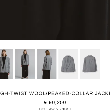
IGH-TWIST WOOL/PEAKED-COLLAR JACK
¥
90,200
[
820
ポイント進呈 ]