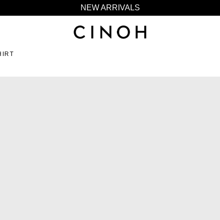
NEW ARRIVALS
新規会員登録500ポイントプレゼント
ニュースレター登録で¥1,000クーポン進呈
HIRT
夏季休業に伴う一部業務休業のお知らせ
NEW ARRIVALS
新規会員登録500ポイントプレゼント
ニュースレター登録で¥1,000クーポン進呈