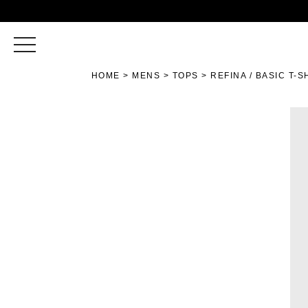
toggle
navigation
HOME
MENS
TOPS
REFINA / BASIC T-S