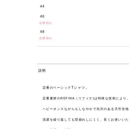
44
46
在庫切れ
48
在庫切れ
説明
Tシャツ。
定番のベーシック
定番素材のREFINA（リフィナ)は
特殊な技術により
ヘビーオンスながらもしなやかで光沢のある天竺生地
洗濯を繰り返しても型崩れしにくく、長くお使いいた