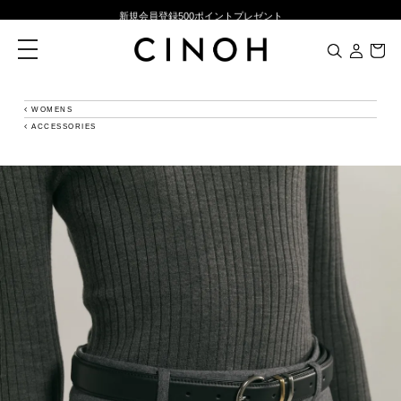
新規会員登録500ポイントプレゼント
ニュースレター登録で¥1,000クーポン進呈
toggle
navigation
夏季休業に伴う一部業務休業のお知らせ
NEW ARRIVALS
WOMENS
ACCESSORIES
新規会員登録500ポイントプレゼント
ニュースレター登録で¥1,000クーポン進呈