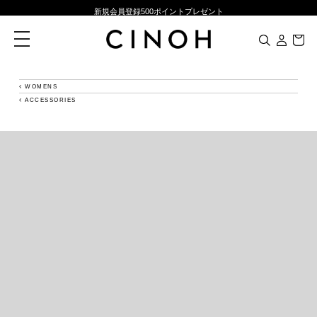
新規会員登録500ポイントプレゼント
ニュースレター登録で¥1,000クーポン進呈
toggle
navigation
夏季休業に伴う一部業務休業のお知らせ
NEW ARRIVALS
WOMENS
ACCESSORIES
新規会員登録500ポイントプレゼント
ニュースレター登録で¥1,000クーポン進呈