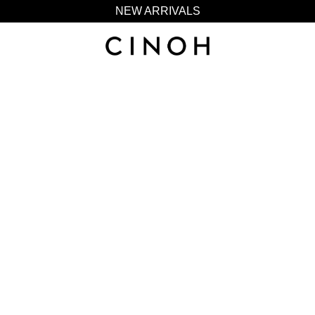
NEW ARRIVALS
新規会員登録500ポイントプレゼント
ニュースレター登録で¥1,000クーポン進呈
夏季休業に伴う一部業務休業のお知らせ
NEW ARRIVALS
新規会員登録500ポイントプレゼント
ニュースレター登録で¥1,000クーポン進呈