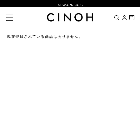
NEW ARRIVALS
新規会員登録500ポイントプレゼント
toggle
navigation
ニュースレター登録で¥1,000クーポン進呈
夏季休業に伴う一部業務休業のお知らせ
現在登録されている商品はありません。
NEW ARRIVALS
新規会員登録500ポイントプレゼント
ニュースレター登録で¥1,000クーポン進呈