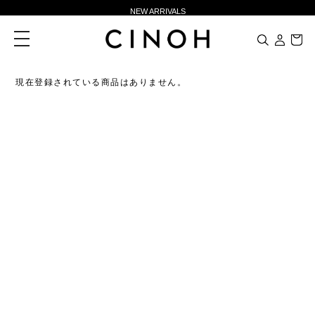
NEW ARRIVALS
新規会員登録500ポイントプレゼント
toggle
navigation
ニュースレター登録で¥1,000クーポン進呈
夏季休業に伴う一部業務休業のお知らせ
現在登録されている商品はありません。
NEW ARRIVALS
新規会員登録500ポイントプレゼント
ニュースレター登録で¥1,000クーポン進呈