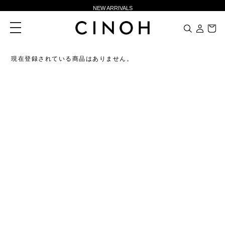
NEW ARRIVALS
新規会員登録500ポイントプレゼント
toggle
navigation
ニュースレター登録で¥1,000クーポン進呈
夏季休業に伴う一部業務休業のお知らせ
現在登録されている商品はありません。
NEW ARRIVALS
新規会員登録500ポイントプレゼント
ニュースレター登録で¥1,000クーポン進呈