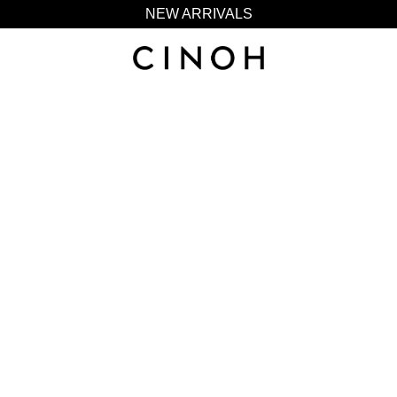
NEW ARRIVALS
新規会員登録500ポイントプレゼント
ニュースレター登録で¥1,000クーポン進呈
夏季休業に伴う一部業務休業のお知らせ
NEW ARRIVALS
新規会員登録500ポイントプレゼント
ニュースレター登録で¥1,000クーポン進呈