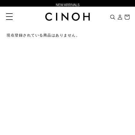
NEW ARRIVALS
新規会員登録500ポイントプレゼント
toggle
navigation
ニュースレター登録で¥1,000クーポン進呈
夏季休業に伴う一部業務休業のお知らせ
現在登録されている商品はありません。
NEW ARRIVALS
新規会員登録500ポイントプレゼント
ニュースレター登録で¥1,000クーポン進呈