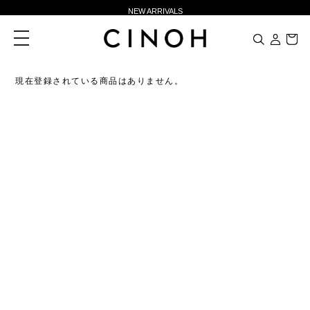
NEW ARRIVALS
新規会員登録500ポイントプレゼント
toggle
navigation
ニュースレター登録で¥1,000クーポン進呈
夏季休業に伴う一部業務休業のお知らせ
現在登録されている商品はありません。
NEW ARRIVALS
新規会員登録500ポイントプレゼント
ニュースレター登録で¥1,000クーポン進呈