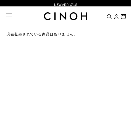
NEW ARRIVALS
新規会員登録500ポイントプレゼント
toggle
navigation
ニュースレター登録で¥1,000クーポン進呈
夏季休業に伴う一部業務休業のお知らせ
現在登録されている商品はありません。
NEW ARRIVALS
新規会員登録500ポイントプレゼント
ニュースレター登録で¥1,000クーポン進呈