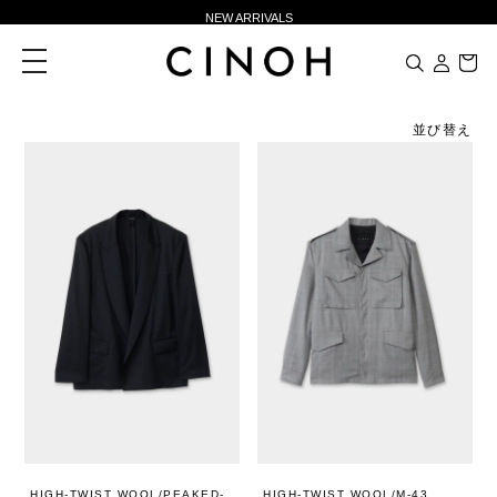
NEW ARRIVALS
新規会員登録500ポイントプレゼント
toggle
navigation
ニュースレター登録で¥1,000クーポン進呈
夏季休業に伴う一部業務休業のお知らせ
並び替え
NEW ARRIVALS
新規会員登録500ポイントプレゼント
ニュースレター登録で¥1,000クーポン進呈
HIGH-TWIST WOOL/PEAKED-
HIGH-TWIST WOOL/M-43